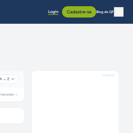
Login
Cadastre-se
Blog do QF
ANÚNCIO
rnecedor