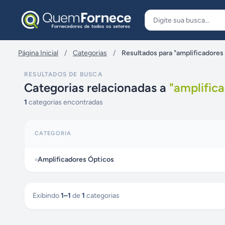
Pular para o conteúdo
Página Inicial
/
Categorias
/
Resultados para "amplificadores
RESULTADOS DE BUSCA
Categorias relacionadas a
"
amplifica
1
categorias encontradas
CATEGORIA
Amplificadores Ópticos
Exibindo
1
–
1
de
1
categorias