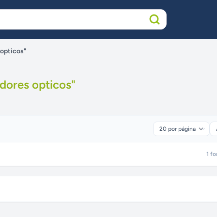
 opticos"
dores opticos
"
1
fo