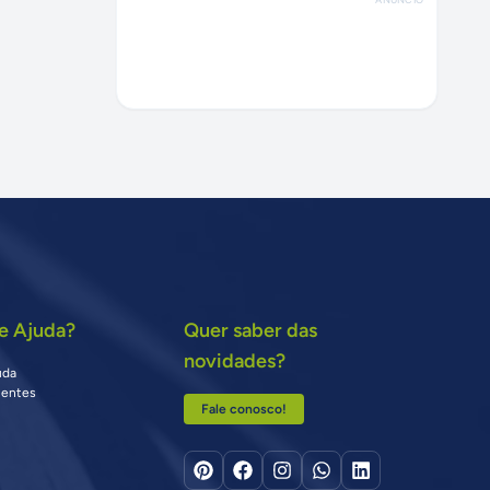
e Ajuda?
Quer saber das
novidades?
uda
uentes
Fale conosco!