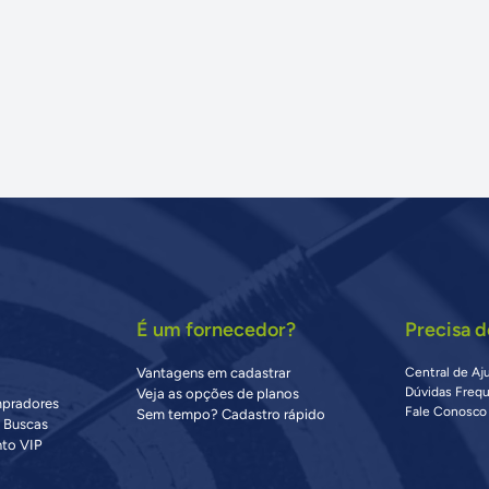
É um fornecedor?
Precisa d
Vantagens em cadastrar
Central de Aj
Dúvidas Freq
Veja as opções de planos
mpradores
Fale Conosco
Sem tempo? Cadastro rápido
s Buscas
to VIP