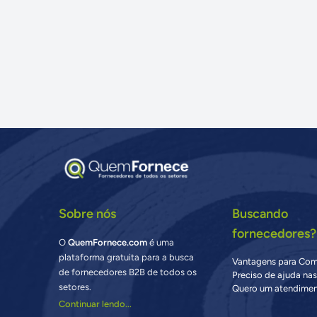
Sobre nós
Buscando
fornecedores?
O
QuemFornece.com
é uma
plataforma gratuita para a busca
Vantagens para Co
de fornecedores B2B de todos os
Preciso de ajuda na
setores.
Quero um atendimen
Continuar lendo...