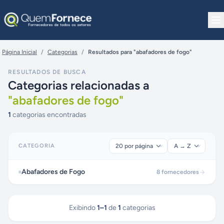
Pular para o conteúdo
Página Inicial
/
Categorias
/
Resultados para "abafadores de fogo"
RESULTADOS DE BUSCA
Categorias relacionadas a
"
abafadores de fogo
"
1
categorias encontradas
CATEGORIA
Abafadores de Fogo
8
fornecedores
Exibindo
1
–
1
de
1
categorias