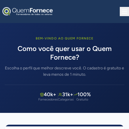
Pular para o conteúdo
BEM-VINDO AO QUEM FORNECE
Como você quer usar o Quem
Fornece?
Escolha o perfil que melhor descreve você. O cadastro é gratuito e
leva menos de 1 minuto.
40k+
31k+
100%
Fornecedores
Categorias
Gratuito