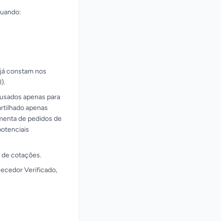
quando:
 já constam nos
).
o usados apenas para
rtilhado apenas
amenta de pedidos de
otenciais
 de cotações.
ecedor Verificado,