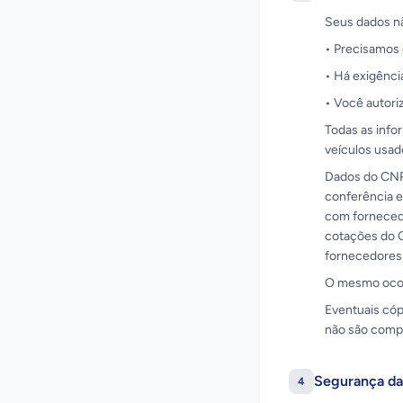
Seus dados n
• Precisamos 
• Há exigênci
• Você autor
Todas as info
veículos usad
Dados do CNPJ
conferência e
com fornecedo
cotações do Q
fornecedores 
O mesmo ocorr
Eventuais cóp
não são compa
Segurança da
4