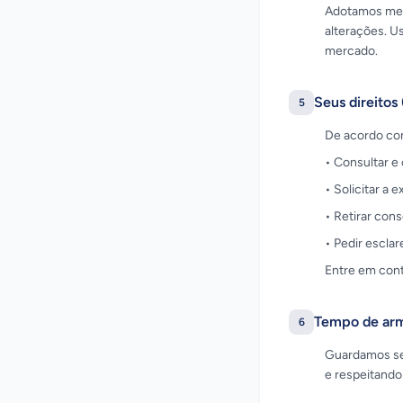
Adotamos medi
alterações. U
mercado.
Seus direitos
5
De acordo co
• Consultar e 
• Solicitar a 
• Retirar con
• Pedir escla
Entre em cont
Tempo de ar
6
Guardamos seu
e respeitando 