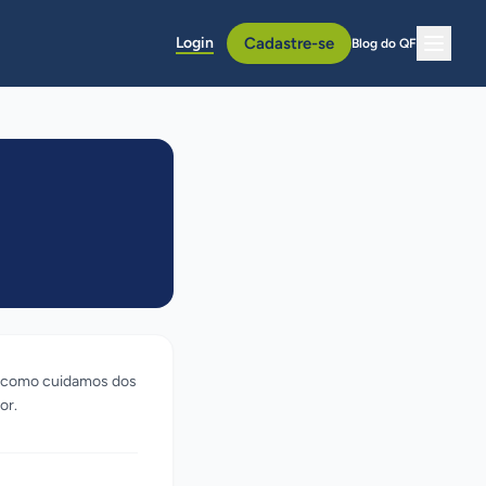
Login
Cadastre-se
Blog do QF
e como cuidamos dos
or.