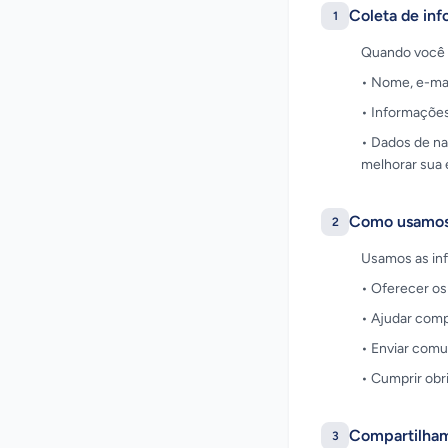
Coleta de in
1
Quando você 
• Nome, e-mai
• Informações 
• Dados de na
melhorar sua 
Como usamos
2
Usamos as in
• Oferecer os
• Ajudar com
• Enviar comu
• Cumprir obr
Compartilham
3