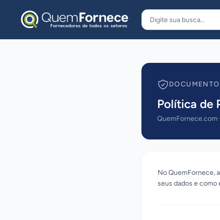
Pular para o conteúdo
DOCUMENTO
Política de
QuemFornece.com · 
No QuemFornece, a 
seus dados e como e