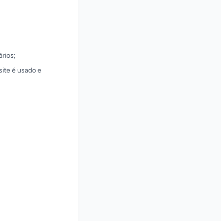
;
ários;
site é usado e