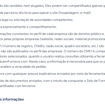
ão são vendidos nem alugados. Eles podem ser compartilhados apenas 
de parceiros técnicos para operar o site (hospedagem, e-mail);
a legal ou solicitação de autoridades competentes;
iza expressamente o compartilhamento.
rmações constantes no perfil de cada empresa são de domínio público e
os pelas próprias empresas (website, redes sociais, material promocional
 (número de registro, CNAEs, razão social, quadro societário, etc.) sã
 não são publicados no perfil das empresas. O número do CNPJ é compa
res selecionados, quando o usuário realiza consultas utilizando a ferr
uemFornece.com. Neste caso, a informação é necessária para que os p
avaliem a veracidade do pedido.
e com quaisquer anexos explicativos enviados por meio da ferramenta
ias de documentos enviados, com o intuito de conquistar o Selo de Forn
rtilhadas com terceiros.
s informações