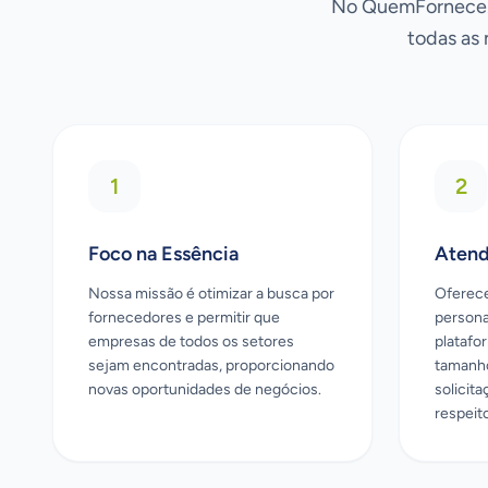
No QuemFornece.c
todas as 
1
2
Foco na Essência
Atend
Nossa missão é otimizar a busca por
Oferec
fornecedores e permitir que
persona
empresas de todos os setores
platafo
sejam encontradas, proporcionando
tamanho
novas oportunidades de negócios.
solicit
respeit