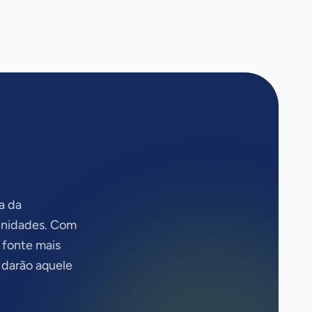
a da
tunidades. Com
 fonte mais
 darão aquele