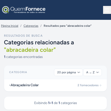
Pular para o conteúdo
Página Inicial
/
Categorias
/
Resultados para "abracadeira colar"
RESULTADOS DE BUSCA
Categorias relacionadas a
"
abracadeira colar
"
1
categorias encontradas
CATEGORIA
Abraçadeira Colar
2
fornecedores
Exibindo
1
–
1
de
1
categorias