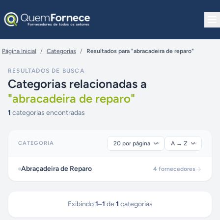
Pular para o conteúdo
Página Inicial
/
Categorias
/
Resultados para "abracadeira de reparo"
RESULTADOS DE BUSCA
Categorias relacionadas a
"
abracadeira de reparo
"
1
categorias encontradas
CATEGORIA
Abraçadeira de Reparo
4
fornecedores
Exibindo
1
–
1
de
1
categorias