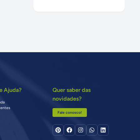
e Ajuda?
Quer saber das
novidades?
uda
uentes
Fale conosco!