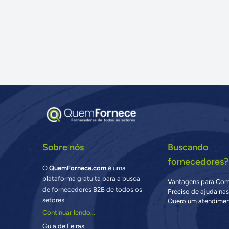
Sobre nós
Buscando
fornecedores?
O
QuemFornece.com
é uma
plataforma gratuita para a busca
Vantagens para Co
de fornecedores B2B de todos os
Preciso de ajuda na
setores.
Quero um atendimen
Continuar lendo...
Guia de Feiras