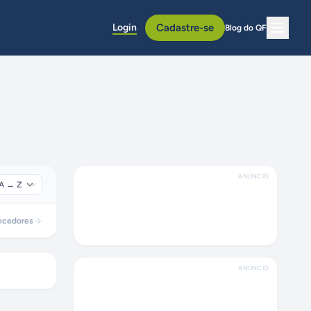
Login
Cadastre-se
Blog do QF
ANÚNCIO
ecedores
ANÚNCIO