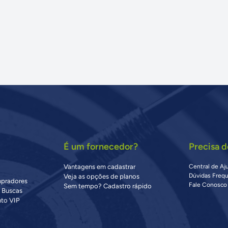
É um fornecedor?
Precisa d
Vantagens em cadastrar
Central de Aj
Dúvidas Freq
Veja as opções de planos
mpradores
Fale Conosco
Sem tempo? Cadastro rápido
s Buscas
to VIP