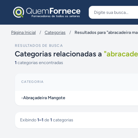
Pular para o conteúdo
Página Inicial
/
Categorias
/
Resultados para "abracadeira m
RESULTADOS DE BUSCA
Categorias relacionadas a
"
abracade
1
categorias encontradas
CATEGORIA
Abraçadeira Mangote
Exibindo
1
–
1
de
1
categorias