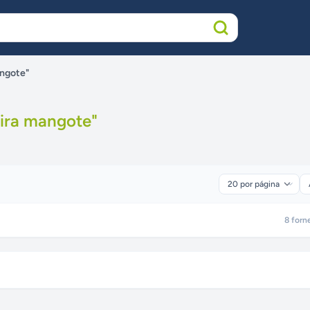
angote"
ira mangote
"
8
forn