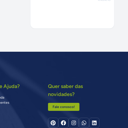
e Ajuda?
Quer saber das
novidades?
uda
uentes
Fale conosco!