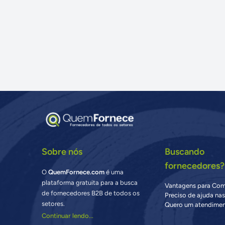
Sobre nós
Buscando
fornecedores?
O
QuemFornece.com
é uma
plataforma gratuita para a busca
Vantagens para Co
de fornecedores B2B de todos os
Preciso de ajuda na
setores.
Quero um atendimen
Continuar lendo...