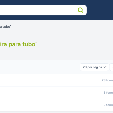
a tubo"
ira para tubo
"
28
forn
3
forn
2
forn