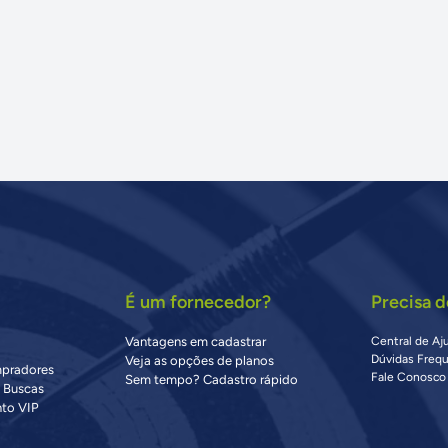
É um fornecedor?
Precisa d
Vantagens em cadastrar
Central de Aj
Dúvidas Freq
Veja as opções de planos
mpradores
Fale Conosco
Sem tempo? Cadastro rápido
s Buscas
to VIP