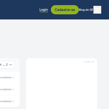
Login
Cadastre-se
Blog do QF
ANÚNCIO
ecedores
ecedores
ecedores