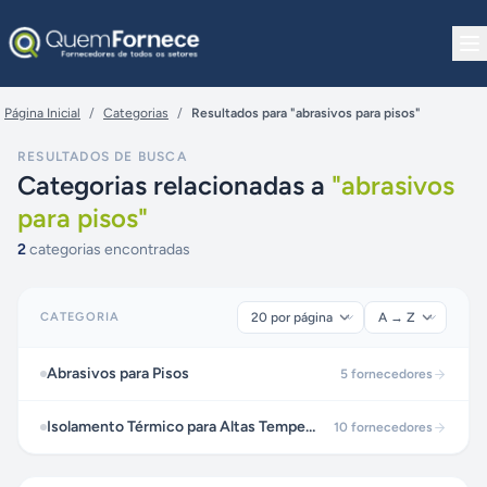
Pular para o conteúdo
Página Inicial
/
Categorias
/
Resultados para "abrasivos para pisos"
RESULTADOS DE BUSCA
Categorias relacionadas a
"
abrasivos
para pisos
"
2
categorias encontradas
CATEGORIA
Abrasivos para Pisos
5
fornecedores
Isolamento Térmico para Altas Temperaturas
10
fornecedores