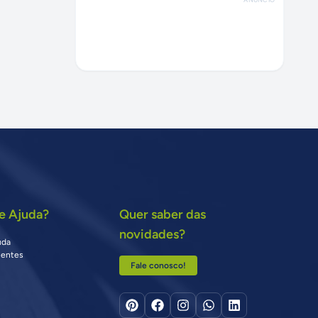
e Ajuda?
Quer saber das
novidades?
uda
uentes
Fale conosco!