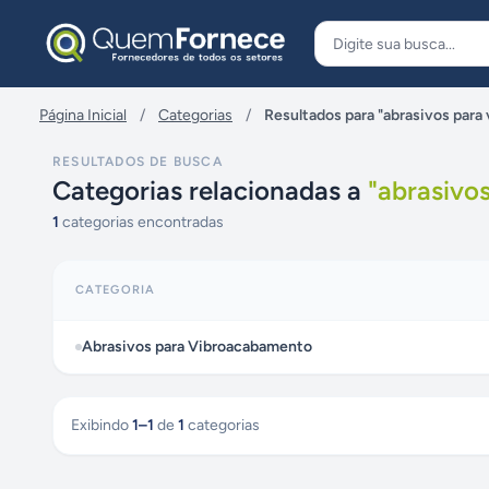
Pular para o conteúdo
Página Inicial
/
Categorias
/
Resultados para "abrasivos par
RESULTADOS DE BUSCA
Categorias relacionadas a
"
abrasivo
1
categorias encontradas
CATEGORIA
Abrasivos para Vibroacabamento
Exibindo
1
–
1
de
1
categorias