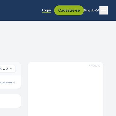
Login
Cadastre-se
Blog do QF
ANÚNCIO
ecedores