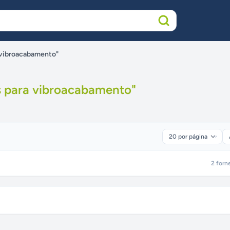
a vibroacabamento"
s para vibroacabamento
"
2
forn