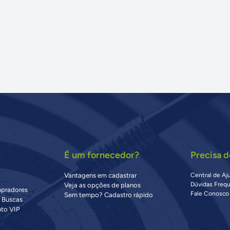
É um fornecedor?
Precisa d
Vantagens em cadastrar
Central de Aj
Dúvidas Freq
Veja as opções de planos
mpradores
Fale Conosco
Sem tempo? Cadastro rápido
s Buscas
to VIP