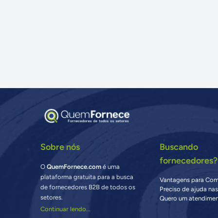
Sobre nós
Buscando
fornecedores?
O
QuemFornece.com
é uma
plataforma gratuita para a busca
Vantagens para Co
de fornecedores B2B de todos os
Preciso de ajuda na
setores.
Quero um atendimen
Continuar lendo...