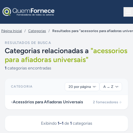
Pular para o conteúdo
Página Inicial
/
Categorias
/
Resultados para "acessorios para afiadoras univer
RESULTADOS DE BUSCA
Categorias relacionadas a
"
acessorios
para afiadoras universais
"
1
categorias encontradas
CATEGORIA
Acessórios para Afiadoras Universais
2
fornecedores
Exibindo
1
–
1
de
1
categorias