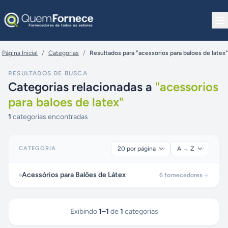
Pular para o conteúdo
Página Inicial
/
Categorias
/
Resultados para "acessorios para baloes de latex"
RESULTADOS DE BUSCA
Categorias relacionadas a
"
acessorios
para baloes de latex
"
1
categorias encontradas
CATEGORIA
Acessórios para Balões de Látex
6
fornecedores
Exibindo
1
–
1
de
1
categorias