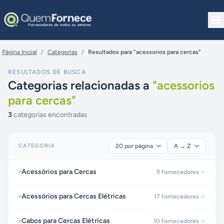
Pular para o conteúdo
Página Inicial
/
Categorias
/
Resultados para "acessorios para cercas"
RESULTADOS DE BUSCA
Categorias relacionadas a
"
acessorios
para cercas
"
3
categorias encontradas
CATEGORIA
Acessórios para Cercas
9
fornecedores
Acessórios para Cercas Elétricas
17
fornecedores
Cabos para Cercas Elétricas
10
fornecedores