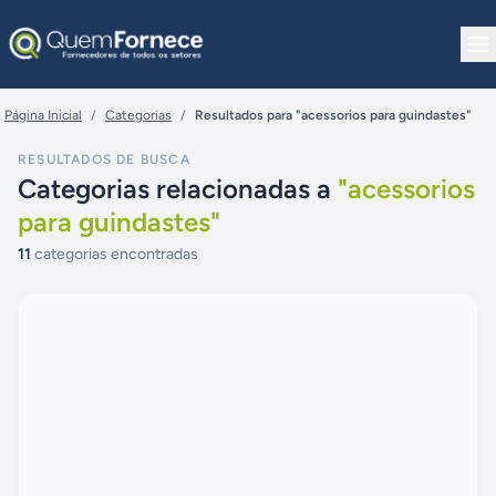
Pular para o conteúdo
Página Inicial
/
Categorias
/
Resultados para "acessorios para guindastes"
RESULTADOS DE BUSCA
Categorias relacionadas a
"
acessorios
para guindastes
"
11
categorias encontradas