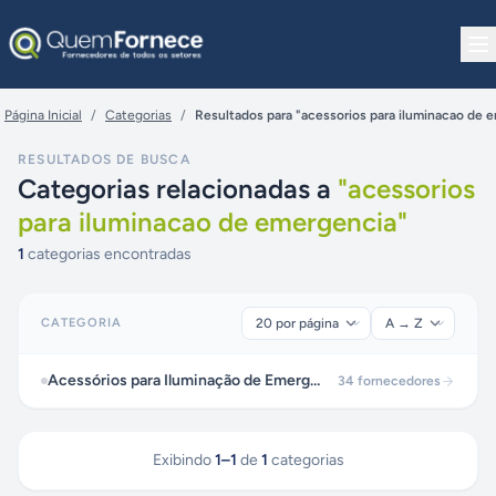
Pular para o conteúdo
Página Inicial
/
Categorias
/
Resultados para "acessorios para iluminacao de 
RESULTADOS DE BUSCA
Categorias relacionadas a
"
acessorios
para iluminacao de emergencia
"
1
categorias encontradas
CATEGORIA
Acessórios para Iluminação de Emergência
34
fornecedores
Exibindo
1
–
1
de
1
categorias