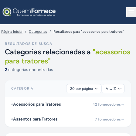
Pular para o conteúdo
Página Inicial
/
Categorias
/
Resultados para "acessorios para tratores"
RESULTADOS DE BUSCA
Categorias relacionadas a
"
acessorios
para tratores
"
2
categorias encontradas
CATEGORIA
Acessórios para Tratores
42
fornecedores
Assentos para Tratores
7
fornecedores