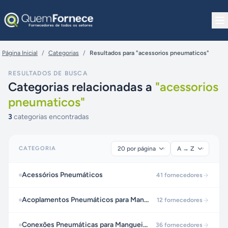
Pular para o conteúdo
Página Inicial
/
Categorias
/
Resultados para "acessorios pneumaticos"
RESULTADOS DE BUSCA
Categorias relacionadas a
"
acessorios
pneumaticos
"
3
categorias encontradas
CATEGORIA
Acessórios Pneumáticos
41
fornecedores
Acoplamentos Pneumáticos para Mangueiras
12
fornecedores
Conexões Pneumáticas para Mangueiras e Tubos
36
fornecedores