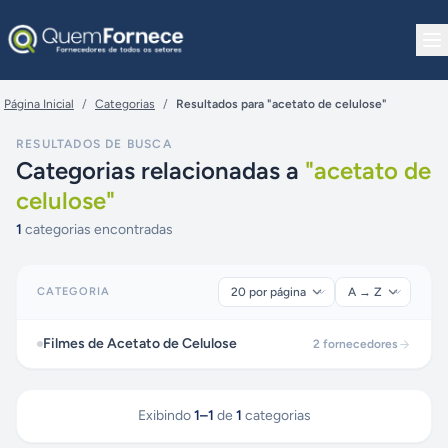
Pular para o conteúdo
Página Inicial
/
Categorias
/
Resultados para "acetato de celulose"
RESULTADOS DE BUSCA
Categorias relacionadas a
"
acetato de
celulose
"
1
categorias encontradas
CATEGORIA
Filmes de Acetato de Celulose
2
fornecedores
Exibindo
1
–
1
de
1
categorias