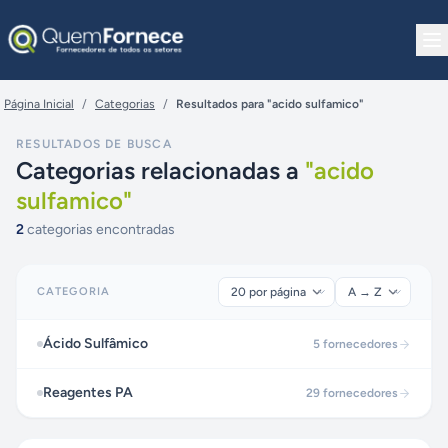
Pular para o conteúdo
Página Inicial
/
Categorias
/
Resultados para "acido sulfamico"
RESULTADOS DE BUSCA
Categorias relacionadas a
"
acido
sulfamico
"
2
categorias encontradas
CATEGORIA
Ácido Sulfâmico
5
fornecedores
Reagentes PA
29
fornecedores