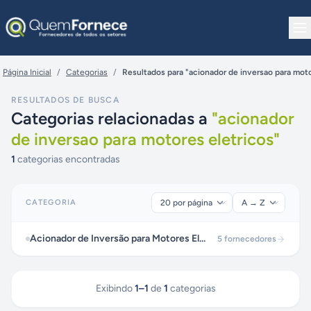
Pular para o conteúdo
Página Inicial
/
Categorias
/
Resultados para "acionador de inversao para moto
RESULTADOS DE BUSCA
Categorias relacionadas a
"
acionador
de inversao para motores eletricos
"
1
categorias encontradas
CATEGORIA
Acionador de Inversão para Motores Elétricos
5
fornecedores
Exibindo
1
–
1
de
1
categorias