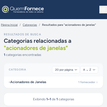
Pular para o conteúdo
Página Inicial
/
Categorias
/
Resultados para "acionadores de janelas"
RESULTADOS DE BUSCA
Categorias relacionadas a
"
acionadores de janelas
"
1
categorias encontradas
CATEGORIA
Acionadores de Janelas
1
fornecedor
Exibindo
1
–
1
de
1
categorias