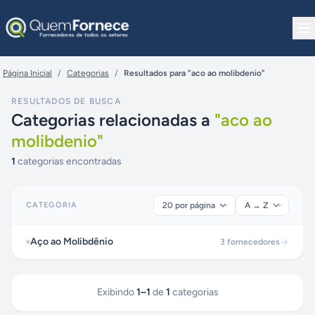
Pular para o conteúdo
Página Inicial
/
Categorias
/
Resultados para "aco ao molibdenio"
RESULTADOS DE BUSCA
Categorias relacionadas a
"
aco ao
molibdenio
"
1
categorias encontradas
CATEGORIA
Aço ao Molibdênio
3
fornecedores
Exibindo
1
–
1
de
1
categorias