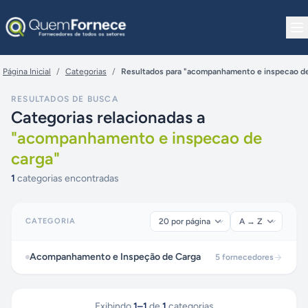
Pular para o conteúdo
Página Inicial
/
Categorias
/
Resultados para "acompanhamento e inspecao de
RESULTADOS DE BUSCA
Categorias relacionadas a
"
acompanhamento e inspecao de
carga
"
1
categorias encontradas
CATEGORIA
Acompanhamento e Inspeção de Carga
5
fornecedores
Exibindo
1
–
1
de
1
categorias