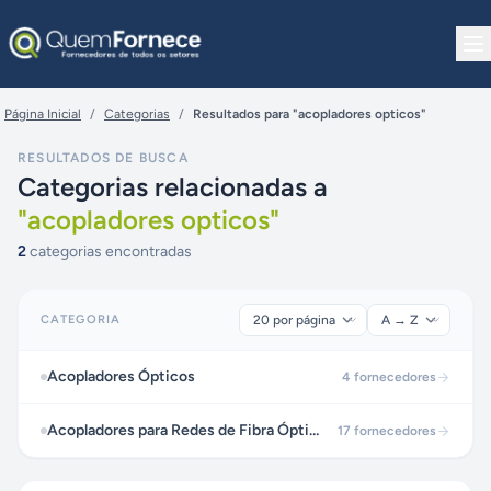
Pular para o conteúdo
Página Inicial
/
Categorias
/
Resultados para "acopladores opticos"
RESULTADOS DE BUSCA
Categorias relacionadas a
"
acopladores opticos
"
2
categorias encontradas
CATEGORIA
Acopladores Ópticos
4
fornecedores
Acopladores para Redes de Fibra Óptica
17
fornecedores