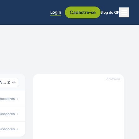
Login
Cadastre-se
Blog do QF
ANÚNCIO
ecedores
ecedores
ecedores