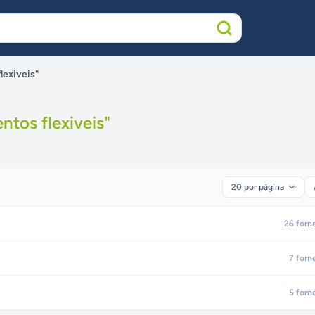
lexiveis"
ntos flexiveis
"
26
forn
7
forn
5
forn