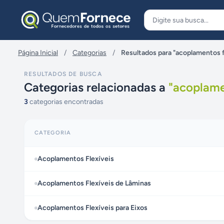
Pular para o conteúdo
Página Inicial
/
Categorias
/
Resultados para "acoplamentos f
RESULTADOS DE BUSCA
Categorias relacionadas a
"
acoplame
3
categorias encontradas
CATEGORIA
Acoplamentos Flexíveis
Acoplamentos Flexíveis de Lâminas
Acoplamentos Flexíveis para Eixos