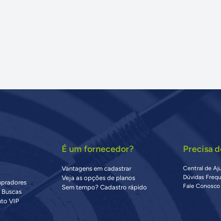
É um fornecedor?
Precisa d
Vantagens em cadastrar
Central de Aj
Dúvidas Freq
Veja as opções de planos
mpradores
Fale Conosco
Sem tempo? Cadastro rápido
s Buscas
to VIP