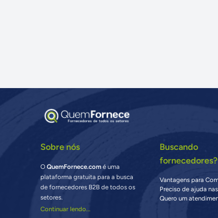
Sobre nós
Buscando
fornecedores?
O
QuemFornece.com
é uma
plataforma gratuita para a busca
Vantagens para Co
de fornecedores B2B de todos os
Preciso de ajuda na
setores.
Quero um atendimen
Continuar lendo...