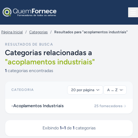
Pular para o conteúdo
Página Inicial
/
Categorias
/
Resultados para "acoplamentos industriais"
RESULTADOS DE BUSCA
Categorias relacionadas a
"
acoplamentos industriais
"
1
categorias encontradas
CATEGORIA
Acoplamentos Industriais
25
fornecedores
Exibindo
1
–
1
de
1
categorias