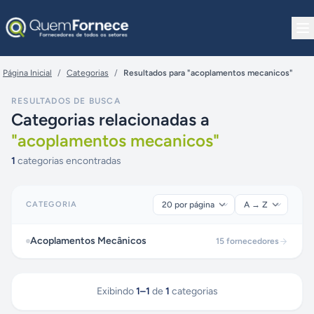
Pular para o conteúdo
Página Inicial
/
Categorias
/
Resultados para "acoplamentos mecanicos"
RESULTADOS DE BUSCA
Categorias relacionadas a
"
acoplamentos mecanicos
"
1
categorias encontradas
CATEGORIA
Acoplamentos Mecânicos
15
fornecedores
Exibindo
1
–
1
de
1
categorias