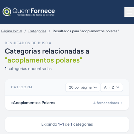
Pular para o conteúdo
Página Inicial
/
Categorias
/
Resultados para "acoplamentos polares"
RESULTADOS DE BUSCA
Categorias relacionadas a
"
acoplamentos polares
"
1
categorias encontradas
CATEGORIA
Acoplamentos Polares
4
fornecedores
Exibindo
1
–
1
de
1
categorias