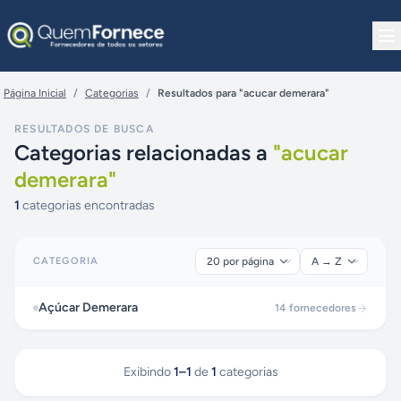
Pular para o conteúdo
Página Inicial
/
Categorias
/
Resultados para "acucar demerara"
RESULTADOS DE BUSCA
Categorias relacionadas a
"
acucar
demerara
"
1
categorias encontradas
CATEGORIA
Açúcar Demerara
14
fornecedores
Exibindo
1
–
1
de
1
categorias