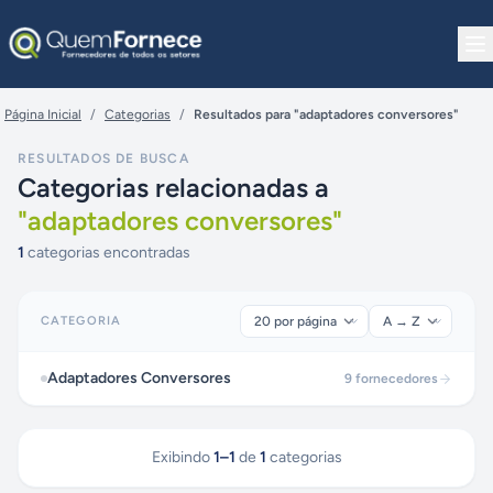
Pular para o conteúdo
Página Inicial
/
Categorias
/
Resultados para "adaptadores conversores"
RESULTADOS DE BUSCA
Categorias relacionadas a
"
adaptadores conversores
"
1
categorias encontradas
CATEGORIA
Adaptadores Conversores
9
fornecedores
Exibindo
1
–
1
de
1
categorias