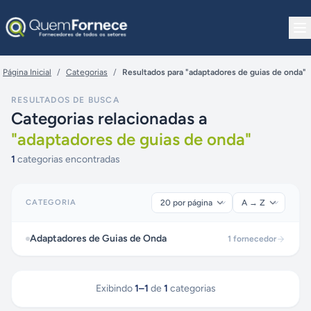
Pular para o conteúdo
Página Inicial
/
Categorias
/
Resultados para "adaptadores de guias de onda"
RESULTADOS DE BUSCA
Categorias relacionadas a
"
adaptadores de guias de onda
"
1
categorias encontradas
CATEGORIA
Adaptadores de Guias de Onda
1
fornecedor
Exibindo
1
–
1
de
1
categorias