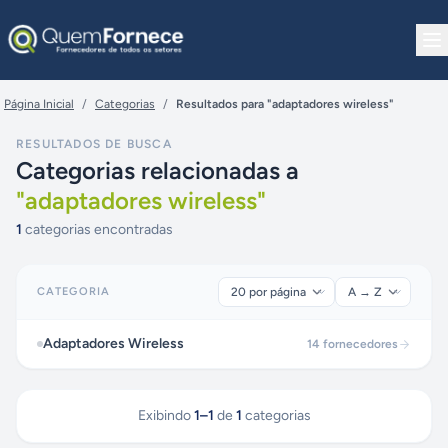
Pular para o conteúdo
Página Inicial
/
Categorias
/
Resultados para "adaptadores wireless"
RESULTADOS DE BUSCA
Categorias relacionadas a
"
adaptadores wireless
"
1
categorias encontradas
CATEGORIA
Adaptadores Wireless
14
fornecedores
Exibindo
1
–
1
de
1
categorias