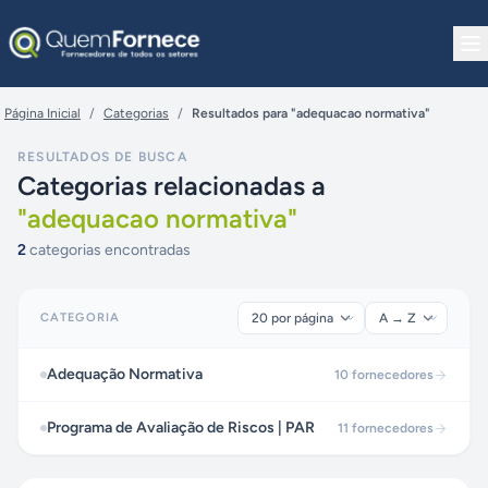
Pular para o conteúdo
Página Inicial
/
Categorias
/
Resultados para "adequacao normativa"
RESULTADOS DE BUSCA
Categorias relacionadas a
"
adequacao normativa
"
2
categorias encontradas
CATEGORIA
Adequação Normativa
10
fornecedores
Programa de Avaliação de Riscos | PAR
11
fornecedores