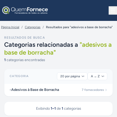
Pular para o conteúdo
Página Inicial
/
Categorias
/
Resultados para "adesivos a base de borracha"
RESULTADOS DE BUSCA
Categorias relacionadas a
"
adesivos a
base de borracha
"
1
categorias encontradas
CATEGORIA
Adesivos à Base de Borracha
7
fornecedores
Exibindo
1
–
1
de
1
categorias