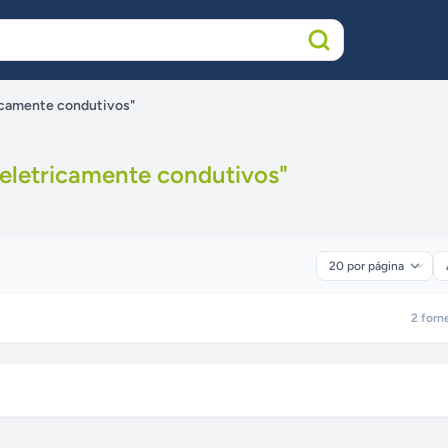
ricamente condutivos"
 eletricamente condutivos
"
2
forn