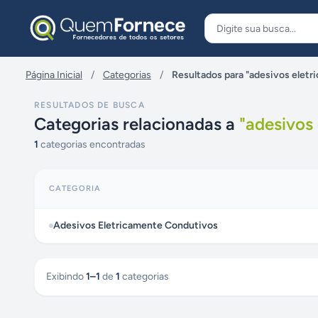
Pular para o conteúdo
Página Inicial
/
Categorias
/
Resultados para "adesivos elet
RESULTADOS DE BUSCA
Categorias relacionadas a
"
adesivos
1
categorias encontradas
CATEGORIA
Adesivos Eletricamente Condutivos
Exibindo
1
–
1
de
1
categorias