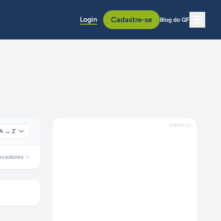
Login
Cadastre-se
Blog do QF
ANÚNCIO
ecedores