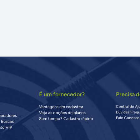
É um fornecedor?
Precisa d
Vantagens em cadastrar
Central de Aj
Dúvidas Freq
Veja as opções de planos
mpradores
Fale Conosco
Sem tempo? Cadastro rápido
s Buscas
to VIP