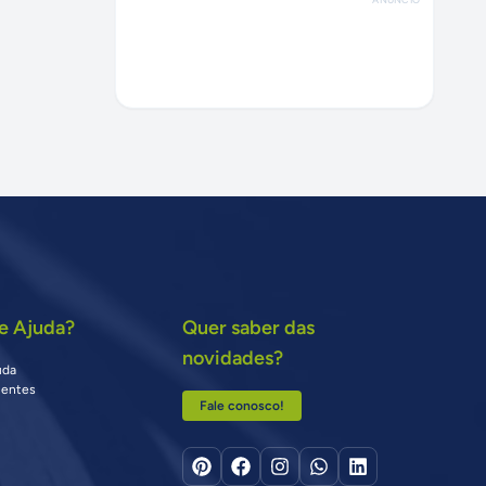
e Ajuda?
Quer saber das
novidades?
uda
uentes
Fale conosco!