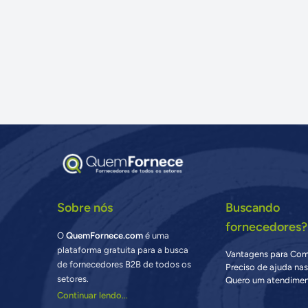
Sobre nós
Buscando
fornecedores?
O
QuemFornece.com
é uma
plataforma gratuita para a busca
Vantagens para Co
de fornecedores B2B de todos os
Preciso de ajuda na
setores.
Quero um atendimen
Continuar lendo...