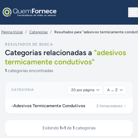
Pular para o conteúdo
Página Inicial
/
Categorias
/
Resultados para "adesivos termicamente condut
RESULTADOS DE BUSCA
Categorias relacionadas a
"
adesivos
termicamente condutivos
"
1
categorias encontradas
CATEGORIA
Adesivos Termicamente Condutivos
2
fornecedores
Exibindo
1
–
1
de
1
categorias