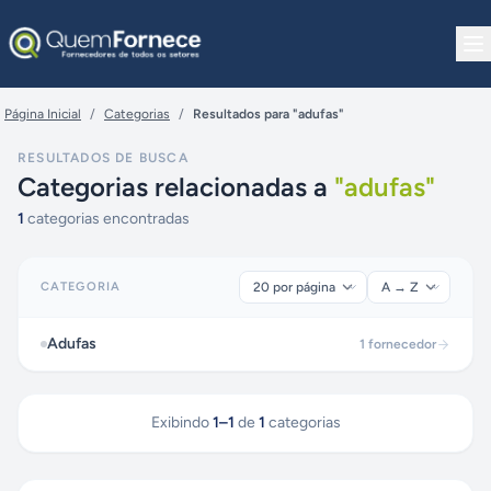
Pular para o conteúdo
Página Inicial
/
Categorias
/
Resultados para "adufas"
RESULTADOS DE BUSCA
Categorias relacionadas a
"
adufas
"
1
categorias encontradas
CATEGORIA
Adufas
1
fornecedor
Exibindo
1
–
1
de
1
categorias