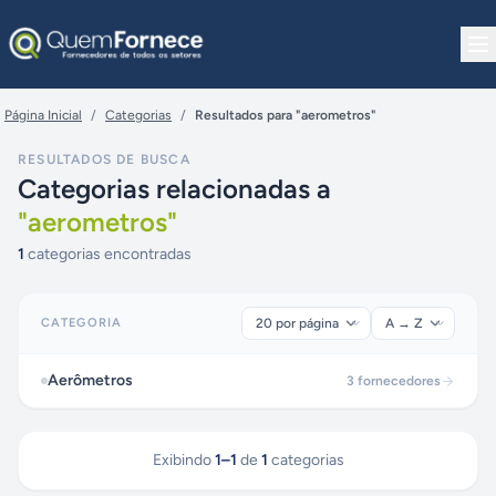
Pular para o conteúdo
Página Inicial
/
Categorias
/
Resultados para "aerometros"
RESULTADOS DE BUSCA
Categorias relacionadas a
"
aerometros
"
1
categorias encontradas
CATEGORIA
Aerômetros
3
fornecedores
Exibindo
1
–
1
de
1
categorias