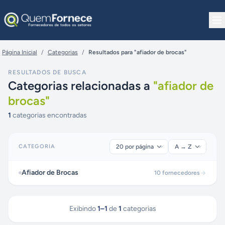
Pular para o conteúdo
Página Inicial
/
Categorias
/
Resultados para "afiador de brocas"
RESULTADOS DE BUSCA
Categorias relacionadas a
"
afiador de
brocas
"
1
categorias encontradas
CATEGORIA
Afiador de Brocas
10
fornecedores
Exibindo
1
–
1
de
1
categorias