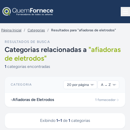
Pular para o conteúdo
Página Inicial
/
Categorias
/
Resultados para "afiadoras de eletrodos"
RESULTADOS DE BUSCA
Categorias relacionadas a
"
afiadoras
de eletrodos
"
1
categorias encontradas
CATEGORIA
Afiadoras de Eletrodos
1
fornecedor
Exibindo
1
–
1
de
1
categorias