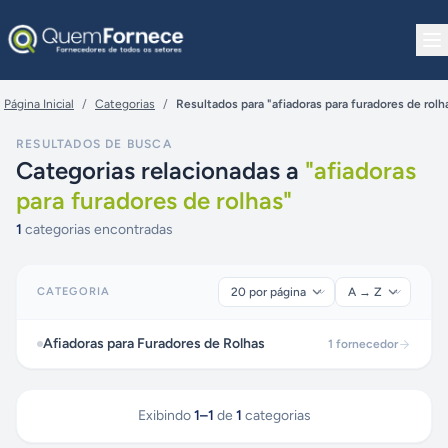
Pular para o conteúdo
Página Inicial
/
Categorias
/
Resultados para "afiadoras para furadores de rolh
RESULTADOS DE BUSCA
Categorias relacionadas a
"
afiadoras
para furadores de rolhas
"
1
categorias encontradas
CATEGORIA
Afiadoras para Furadores de Rolhas
1
fornecedor
Exibindo
1
–
1
de
1
categorias