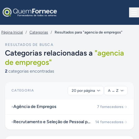
Pular para o conteúdo
Página Inicial
/
Categorias
/
Resultados para "agencia de empregos"
RESULTADOS DE BUSCA
Categorias relacionadas a
"
agencia
de empregos
"
2
categorias encontradas
CATEGORIA
Agência de Empregos
7
fornecedores
Recrutamento e Seleção de Pessoal para Serviços Domésticos
14
fornecedores