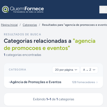
Pular para o conteúdo
Página Inicial
/
Categorias
/
Resultados para "agencia de promocoes e event
RESULTADOS DE BUSCA
Categorias relacionadas a
"
agencia
de promocoes e eventos
"
1
categorias encontradas
CATEGORIA
Agência de Promoções e Eventos
128
fornecedores
Exibindo
1
–
1
de
1
categorias