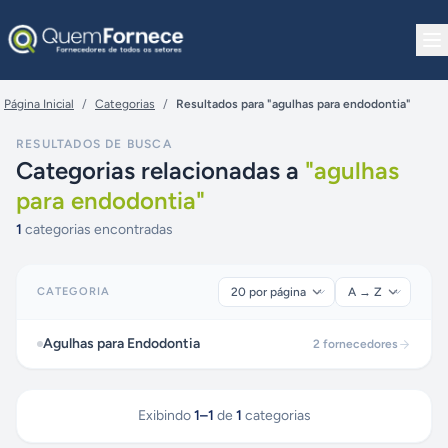
Pular para o conteúdo
Página Inicial
/
Categorias
/
Resultados para "agulhas para endodontia"
RESULTADOS DE BUSCA
Categorias relacionadas a
"
agulhas
para endodontia
"
1
categorias encontradas
CATEGORIA
Agulhas para Endodontia
2
fornecedores
Exibindo
1
–
1
de
1
categorias