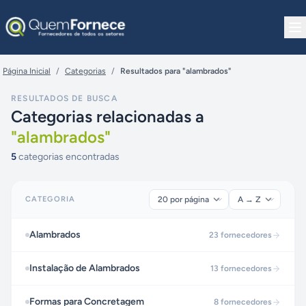
Pular para o conteúdo
Página Inicial
/
Categorias
/
Resultados para "alambrados"
RESULTADOS DE BUSCA
Categorias relacionadas a
"
alambrados
"
5
categorias encontradas
CATEGORIA
Alambrados
23
fornecedores
Instalação de Alambrados
13
fornecedores
Formas para Concretagem
8
fornecedores