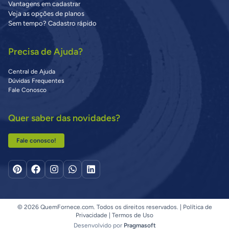
Vantagens em cadastrar
Veja as opções de planos
Sem tempo? Cadastro rápido
Precisa de Ajuda?
Central de Ajuda
Dúvidas Frequentes
Fale Conosco
Quer saber das novidades?
Fale conosco!
© 2026 QuemFornece.com. Todos os direitos reservados. |
Política de
Privacidade
|
Termos de Uso
Desenvolvido por
Pragmasoft