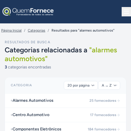
Pular para o conteúdo
Página Inicial
/
Categorias
/
Resultados para "alarmes automotivos"
RESULTADOS DE BUSCA
Categorias relacionadas a
"
alarmes
automotivos
"
3
categorias encontradas
CATEGORIA
Alarmes Automotivos
25
fornecedores
Centro Automotivo
17
fornecedores
Componentes Eletrônicos
184
fornecedores