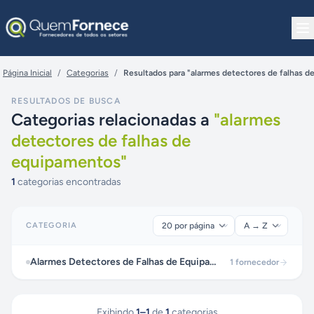
Pular para o conteúdo
Página Inicial
/
Categorias
/
Resultados para "alarmes detectores de falhas 
RESULTADOS DE BUSCA
Categorias relacionadas a
"
alarmes
detectores de falhas de
equipamentos
"
1
categorias encontradas
CATEGORIA
Alarmes Detectores de Falhas de Equipamentos
1
fornecedor
Exibindo
1
–
1
de
1
categorias