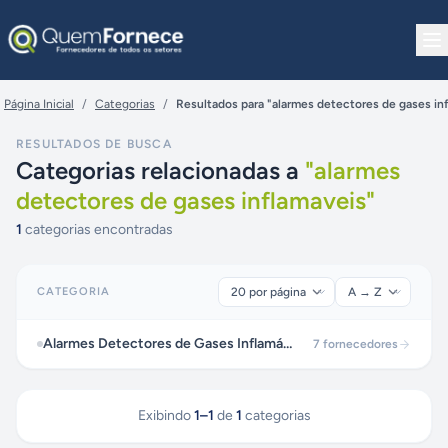
Pular para o conteúdo
Página Inicial
/
Categorias
/
Resultados para "alarmes detectores de gases in
RESULTADOS DE BUSCA
Categorias relacionadas a
"
alarmes
detectores de gases inflamaveis
"
1
categorias encontradas
CATEGORIA
Alarmes Detectores de Gases Inflamáveis
7
fornecedores
Exibindo
1
–
1
de
1
categorias