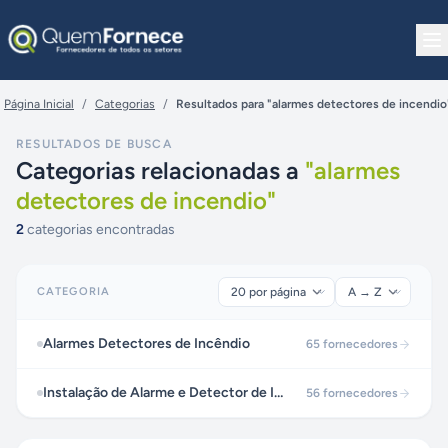
Pular para o conteúdo
Página Inicial
/
Categorias
/
Resultados para "alarmes detectores de incendio
RESULTADOS DE BUSCA
Categorias relacionadas a
"
alarmes
detectores de incendio
"
2
categorias encontradas
CATEGORIA
Alarmes Detectores de Incêndio
65
fornecedores
Instalação de Alarme e Detector de Incêndio
56
fornecedores